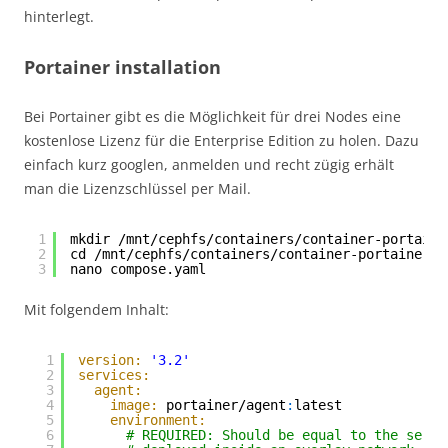
hinterlegt.
Portainer installation
Bei Portainer gibt es die Möglichkeit für drei Nodes eine
kostenlose Lizenz für die Enterprise Edition zu holen. Dazu
einfach kurz googlen, anmelden und recht zügig erhält
man die Lizenzschlüssel per Mail.
1
mkdir /mnt/cephfs/containers/container-portaine
2
cd /mnt/cephfs/containers/container-portainer
3
nano compose.yaml
Mit folgendem Inhalt:
1
version:
'3.2'
2
services:
3
agent:
4
image:
portainer/agent
:
latest
5
environment:
6
# REQUIRED: Should be equal to the servi