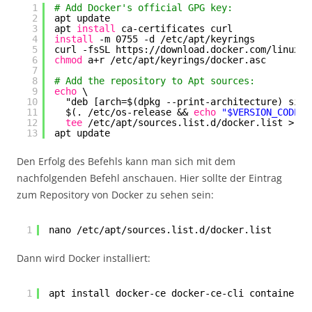
1
# Add Docker's official GPG key:
2
apt update
3
apt 
install
ca-certificates curl
4
install
-m 0755 -d 
/etc/apt/keyrings
5
curl -fsSL https:
//download
.docker.com
/linux/d
6
chmod
a+r 
/etc/apt/keyrings/docker
.asc
7
8
# Add the repository to Apt sources:
9
echo
\
10
"deb [arch=$(dpkg --print-architecture) sign
11
$(. 
/etc/os-release
&& 
echo
"$VERSION_CODENA
12
tee
/etc/apt/sources
.list.d
/docker
.list > 
/d
13
apt update
Den Erfolg des Befehls kann man sich mit dem
nachfolgenden Befehl anschauen. Hier sollte der Eintrag
zum Repository von Docker zu sehen sein:
1
nano /etc/apt/sources.list.d/docker.list
Dann wird Docker installiert:
1
apt install docker-ce docker-ce-cli containerd.