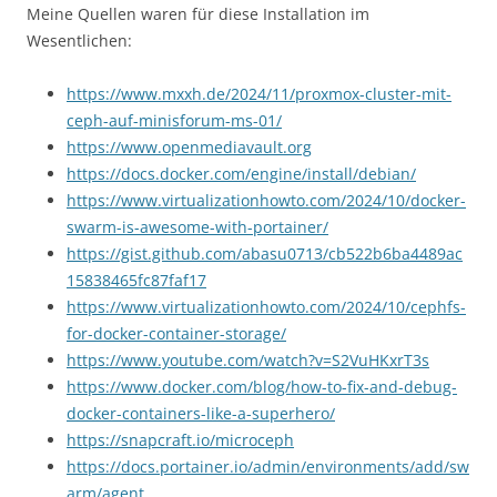
Meine Quellen waren für diese Installation im
Wesentlichen:
https://www.mxxh.de/2024/11/proxmox-cluster-mit-
ceph-auf-minisforum-ms-01/
https://www.openmediavault.org
https://docs.docker.com/engine/install/debian/
https://www.virtualizationhowto.com/2024/10/docker-
swarm-is-awesome-with-portainer/
https://gist.github.com/abasu0713/cb522b6ba4489ac
15838465fc87faf17
https://www.virtualizationhowto.com/2024/10/cephfs-
for-docker-container-storage/
https://www.youtube.com/watch?v=S2VuHKxrT3s
https://www.docker.com/blog/how-to-fix-and-debug-
docker-containers-like-a-superhero/
https://snapcraft.io/microceph
https://docs.portainer.io/admin/environments/add/sw
arm/agent