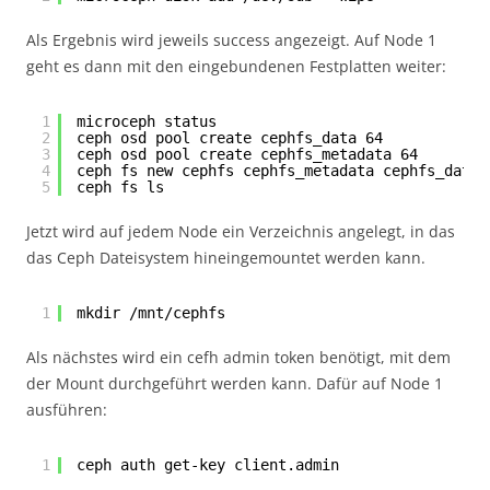
Als Ergebnis wird jeweils success angezeigt. Auf Node 1
geht es dann mit den eingebundenen Festplatten weiter:
1
microceph status
2
ceph osd pool create cephfs_data 64
3
ceph osd pool create cephfs_metadata 64
4
ceph fs new cephfs cephfs_metadata cephfs_data
5
ceph fs ls
Jetzt wird auf jedem Node ein Verzeichnis angelegt, in das
das Ceph Dateisystem hineingemountet werden kann.
1
mkdir /mnt/cephfs
Als nächstes wird ein cefh admin token benötigt, mit dem
der Mount durchgeführt werden kann. Dafür auf Node 1
ausführen:
1
ceph auth get-key client.admin