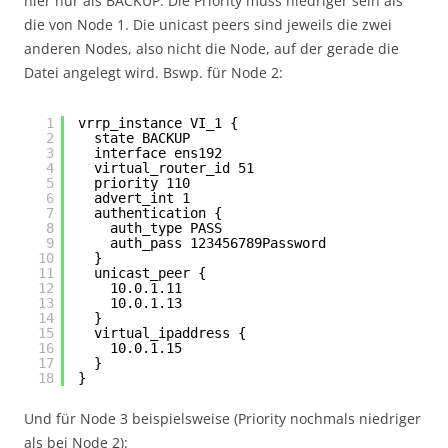
hier nur als BACKUP. Die Priority muss niedriger sein als
die von Node 1. Die unicast peers sind jeweils die zwei
anderen Nodes, also nicht die Node, auf der gerade die
Datei angelegt wird. Bswp. für Node 2:
1
vrrp_instance VI_1 {
2
state BACKUP
3
interface ens192
4
virtual_router_id 51
5
priority 110
6
advert_int 1
7
authentication {
8
auth_type PASS
9
auth_pass 123456789Password
10
}
11
unicast_peer {
12
10.0.1.11
13
10.0.1.13
14
}
15
virtual_ipaddress {
16
10.0.1.15
17
}
18
}
Und für Node 3 beispielsweise (Priority nochmals niedriger
als bei Node 2):