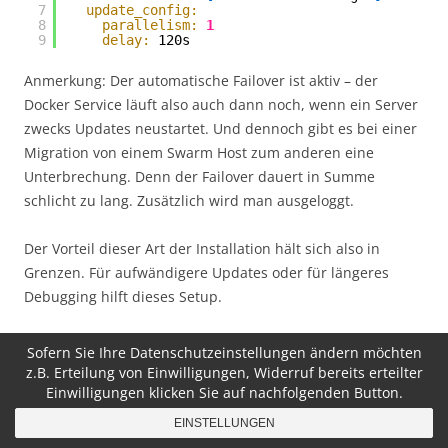
7
update_config:
8
parallelism:
1
9
delay:
120s
Anmerkung: Der automatische Failover ist aktiv – der
Docker Service läuft also auch dann noch, wenn ein Server
zwecks Updates neustartet. Und dennoch gibt es bei einer
Migration von einem Swarm Host zum anderen eine
Unterbrechung. Denn der Failover dauert in Summe
schlicht zu lang. Zusätzlich wird man ausgeloggt.
Der Vorteil dieser Art der Installation hält sich also in
Grenzen. Für aufwändigere Updates oder für längeres
Debugging hilft dieses Setup.
Quellen:
Sofern Sie Ihre Datenschutzeinstellungen ändern möchten
https://docs.docker.com/engine/swarm/swarm-
z.B. Erteilung von Einwilligungen, Widerruf bereits erteilter
tutorial/deploy-service/
Einwilligungen klicken Sie auf nachfolgenden Button.
https://docs.docker.com/reference/compose-
EINSTELLUNGEN
file/deploy/#update_config