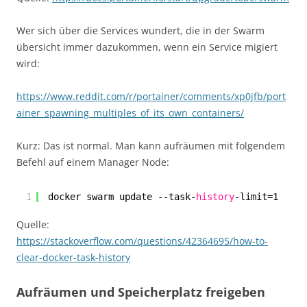
Wer sich über die Services wundert, die in der Swarm
übersicht immer dazukommen, wenn ein Service migiert
wird:
https://www.reddit.com/r/portainer/comments/xp0jfb/port
ainer_spawning_multiples_of_its_own_containers/
Kurz: Das ist normal. Man kann aufräumen mit folgendem
Befehl auf einem Manager Node:
1
docker swarm update --task-
history
-limit=1
Quelle:
https://stackoverflow.com/questions/42364695/how-to-
clear-docker-task-history
Aufräumen und Speicherplatz freigeben