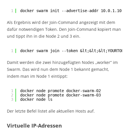
1
docker swarm init --advertise-addr 10.0.1.10
Als Ergebnis wird der Join-Command angezeigt mit dem
dafür notwendigen Token. Den Join-Command kopiert man
und tippt ihn in die Node 2 und 3 ein.
1
docker swarm join --token &lt;&lt;&lt;YOURTOKEN
Damit werden die zwei hinzugefügten Nodes „worker“ im
Swarm. Das wird nun dem Node 1 bekannt gemacht,
indem man im Node 1 eintippt:
1
docker node promote docker-swarm-02
2
docker node promote docker-swarm-03
3
docker node ls
Der letzte Befel listet alle aktuellen Hosts auf.
Virtuelle IP-Adressen