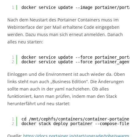
1
docker service update --image portainer
/portain
Nach dem Neustart des Portainer Containers muss im
Webinterface der per Mail erhaltene Code eingegeben
werden. Dazu muss man sich erneut anmelden. Danach
alles neu starten:
1
docker service update --force portainer_portain
2
docker service update --force portainer_agent
Einloggen und die Environment ist auch wieder da. Oben
links steht nun auch „Business Edition“. Die Änderungen
sollte man auch in der yaml nachziehen. Ob alles
funktioniert, kann man prüfen, indem man den Stack
herunterfährt und neu startet:
1
cd /mnt/cephfs/containers/container-portainer
2
docker stack deploy portainer --compose-file do
Quelle:
https://docs.portainer.io/start/upgrade/tobe/swarm