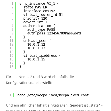
1
vrrp_instance VI_1 {
2
state MASTER
3
interface ens192
4
virtual_router_id 51
5
priority 120
6
advert_int 1
7
authentication {
8
auth_type PASS
9
auth_pass 123456789Password
10
}
11
unicast_peer {
12
10.0.1.12
13
10.0.1.13
14
}
15
virtual_ipaddress {
16
10.0.1.15
17
}
18
}
Für die Nodes 2 und 3 wird ebenfalls die
Konfigurationsdatei erstellt:
1
nano /etc/keepalived/keepalived.conf
Und ein ähnlicher Inhalt eingetragen. Geädert ist „state“ –