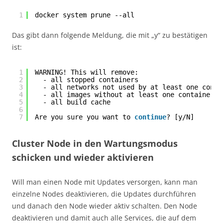
1
docker system prune --all
Das gibt dann folgende Meldung, die mit „y“ zu bestätigen
ist:
1
WARNING! This will remove:
2
- all stopped containers
3
- all networks not used by at least one conta
4
- all images without at least one container a
5
- all build cache
6
7
Are you sure you want to 
continue
? [y
/N
]
Cluster Node in den Wartungsmodus
schicken und wieder aktivieren
Will man einen Node mit Updates versorgen, kann man
einzelne Nodes deaktivieren, die Updates durchführen
und danach den Node wieder aktiv schalten. Den Node
deaktivieren und damit auch alle Services, die auf dem