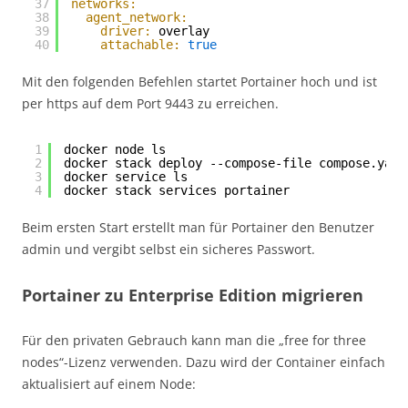
37
networks:
38
agent_network:
39
driver:
overlay
40
attachable:
true
Mit den folgenden Befehlen startet Portainer hoch und ist
per https auf dem Port 9443 zu erreichen.
1
docker node ls
2
docker stack deploy --compose-file compose.yaml
3
docker service ls
4
docker stack services portainer
Beim ersten Start erstellt man für Portainer den Benutzer
admin und vergibt selbst ein sicheres Passwort.
Portainer zu Enterprise Edition migrieren
Für den privaten Gebrauch kann man die „free for three
nodes“-Lizenz verwenden. Dazu wird der Container einfach
aktualisiert auf einem Node: