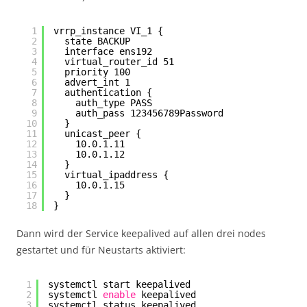
1
vrrp_instance VI_1 {
2
state BACKUP
3
interface ens192
4
virtual_router_id 51
5
priority 100
6
advert_int 1
7
authentication {
8
auth_type PASS
9
auth_pass 123456789Password
10
}
11
unicast_peer {
12
10.0.1.11
13
10.0.1.12
14
}
15
virtual_ipaddress {
16
10.0.1.15
17
}
18
}
Dann wird der Service keepalived auf allen drei nodes
gestartet und für Neustarts aktiviert:
1
systemctl start keepalived
2
systemctl 
enable
keepalived
3
systemctl status keepalived