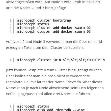
aktiv angestoßen wird. Auf Node 1 wird Ceph initialisiert
und die Nodes 2 und 3 hinzugefügt:
1
microceph cluster bootstrap
2
microceph status
3
microceph cluster add docker-swarm-02
4
microceph cluster add docker-swarm-03
Auf Node 2 und Node 3 verwendet man die über den add
erzeugten Token, um dem Cluster beizutreten:
1
microceph cluster join &lt;&lt;&lt;YOURTOKEN>>>
Jetzt können Festplatten zum Cluster hinzugefügt werden.
Über lsblk sieht man die noch nicht verwedendete
Festplatte. Bei mir lautet der Name: /dev/sdb. Aber dieser
Name kann je nach Node abweichend sein! Den folgenden
Befehl (angepasst) auf allen drei Nodes ausführen.
1
microceph status
2
microceph disk add /dev/sdb --wipe