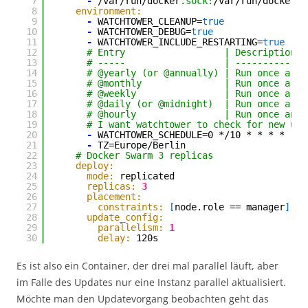
7
-
/var/run/docker
.sock:
/var/run/docker.s
8
environment:
9
-
WATCHTOWER_CLEANUP=
true
10
-
WATCHTOWER_DEBUG=
true
11
-
WATCHTOWER_INCLUDE_RESTARTING=
true
12
# Entry                  | Description  
13
# -----                  | -----------  
14
# @yearly (or @annually) | Run once a ye
15
# @monthly               | Run once a mo
16
# @weekly                | Run once a we
17
# @daily (or @midnight)  | Run once a da
18
# @hourly                | Run once an h
19
# I want watchtower to check for new upd
20
-
WATCHTOWER_SCHEDULE=0 */10 * * * *
21
-
TZ=Europe/Berlin
22
# Docker Swarm 3 replicas
23
deploy:
24
mode:
replicated
25
replicas:
3
26
placement:
27
constraints:
[
node.role == manager
]
28
update_config:
29
parallelism:
1
30
delay:
120s
Es ist also ein Container, der drei mal parallel läuft, aber
im Falle des Updates nur eine Instanz parallel aktualisiert.
Möchte man den Updatevorgang beobachten geht das