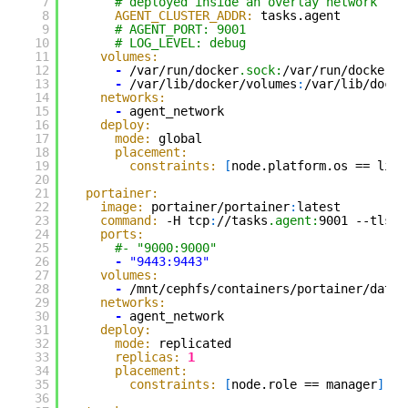
7
# deployed inside an overlay network
8
AGENT_CLUSTER_ADDR:
tasks.agent
9
# AGENT_PORT: 9001
10
# LOG_LEVEL: debug
11
volumes:
12
-
/var/run/docker
.sock:
/var/run/docker.s
13
-
/var/lib/docker/volumes
:
/var/lib/docke
14
networks:
15
-
agent_network
16
deploy:
17
mode:
global
18
placement:
19
constraints:
[
node.platform.os == linu
20
21
portainer:
22
image:
portainer/portainer
:
latest
23
command:
-H tcp
:
//tasks
.agent:
9001 --tlssk
24
ports:
25
#- "9000:9000"
26
-
"9443:9443"
27
volumes:
28
-
/mnt/cephfs/containers/portainer/data
:
29
networks:
30
-
agent_network
31
deploy:
32
mode:
replicated
33
replicas:
1
34
placement:
35
constraints:
[
node.role == manager
]
36