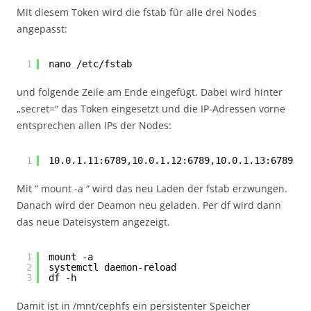
Mit diesem Token wird die fstab für alle drei Nodes
angepasst:
1
nano 
/etc/fstab
und folgende Zeile am Ende eingefügt. Dabei wird hinter
„secret=“ das Token eingesetzt und die IP-Adressen vorne
entsprechen allen IPs der Nodes:
1
10.0.1.11:6789,10.0.1.12:6789,10.0.1.13:6789:/ 
Mit “ mount -a “ wird das neu Laden der fstab erzwungen.
Danach wird der Deamon neu geladen. Per df wird dann
das neue Dateisystem angezeigt.
1
mount -a
2
systemctl daemon-reload
3
df -h
Damit ist in /mnt/cephfs ein persistenter Speicher