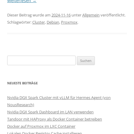
Weiterlesen
→
Dieser Beitrag wurde am
2024-11-16
unter
Allgemein
veröffentlicht.
Schlagwörter:
Cluster
,
Debian
,
Proxmox
.
Suchen
nach:
NEUESTE BEITRÄGE
Nvidia DGX Spark Cluster mit vLLM für Hermes Agent (von
NousResearch)
Nvidia DGX Spark Dashboard im LAN verwenden
Tandoor mit HAProxy als Docker Container betreiben
Docker auf Proxmox im LXC Container
Lokalen Docker Registry Cache installieren