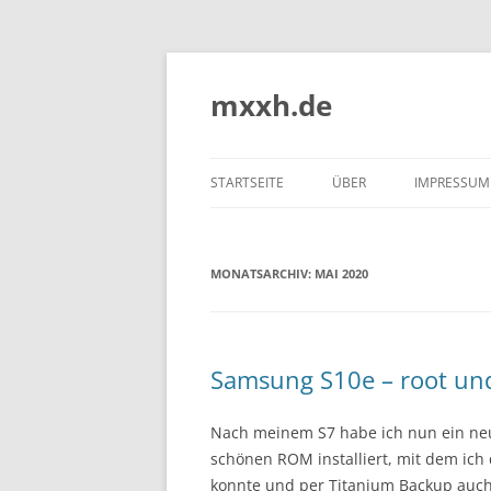
Zum
Inhalt
springen
mxxh.de
STARTSEITE
ÜBER
IMPRESSUM
MONATSARCHIV:
MAI 2020
Samsung S10e – root un
Nach meinem S7 habe ich nun ein neu
schönen ROM installiert, mit dem ic
konnte und per Titanium Backup auch