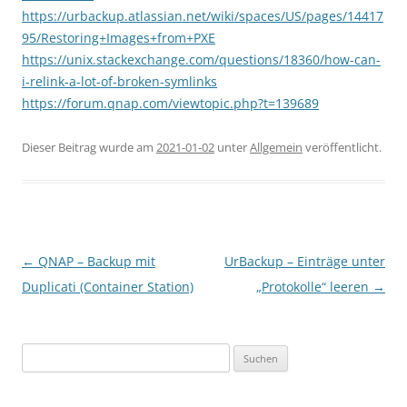
https://urbackup.atlassian.net/wiki/spaces/US/pages/14417
95/Restoring+Images+from+PXE
https://unix.stackexchange.com/questions/18360/how-can-
i-relink-a-lot-of-broken-symlinks
https://forum.qnap.com/viewtopic.php?t=139689
Dieser Beitrag wurde am
2021-01-02
unter
Allgemein
veröffentlicht.
Beitragsnavigation
←
QNAP – Backup mit
UrBackup – Einträge unter
Duplicati (Container Station)
„Protokolle“ leeren
→
Suchen
nach: