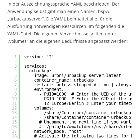
in der Auszeichnungssprache YAML beschrieben. Der
Anwendung selbst gibt man einen Namen, bspw.
„urbackupserver“. Die YAML beinhaltet alle für die
Ausführung notwendigen Ressourcen. Im folgenden die
YAML-Datei. Die eigenen Verzeichnisse sollten unter
„volumes“ an die eigenen Bedürfnisse angepasst werden:
1
version: '2'
2
3
services:
4
urbackup:
5
image: uroni/urbackup-server:latest
6
container_name: urbackup
7
restart: unless-stopped # | no | always | 
8
environment:
9
- PUID=1000  # Enter the UID of the user
10
- PGID=1000  # Enter the GID of the user
11
- TZ=Europe/Berlin # Enter your timezone
12
volumes:
13
- /share/Container/container-urbackup-se
14
- /share/Container/container-urbackup-se
15
# Uncomment the next line if you want to
16
#- /path/to/wwwfolder:/usr/share/urbacku
17
network_mode: "host"
18
# Activate the following two lines for BTR