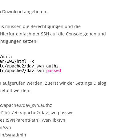
zum Download angeboten.
nis müssen die Berechtigungen und die
 Hierfür einfach per SSH auf die Console gehen und
chtigungen setzen:
/data
ar/www/html
-R
tc/apache2/dav_svn
.authz
tc/apache2/dav_svn
.
passwd
p aufgerufen werden. Zuerst wir der Settings Dialog
befüllt werden:
etc/apache2/dav_svn.authz
rFile): /etc/apache2/dav_svn.passwd
ies (SVNParentPath): /var/lib/svn
in/svn
bin/svnadmin