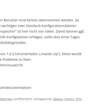
gten Benutzer sind bereits übernommen worden, da
VN wichtigen zwei Standard-Konfigurationsdateien
nspeicher“ ist hier nicht von nöten. Damit können ggf.
VN-Konfigdateien erfolgen, sollte dies eines Tages
bilitätsgründen.
rsion 1.6.3 herunterladen („master.zip“). Diese wurde
ne Probleme zu fixen:
dmin/issues/76
.com/documentation/
Allgemein
veröffentlicht. Schlagwörter:
Debian
,
Howto
,
SVN
.