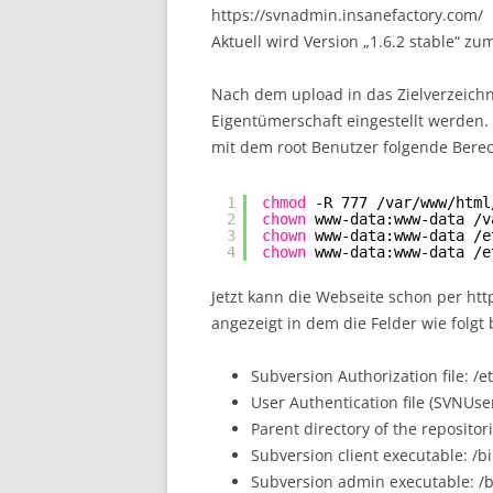
https://svnadmin.insanefactory.com/
Aktuell wird Version „1.6.2 stable“ 
Nach dem upload in das Zielverzeich
Eigentümerschaft eingestellt werden.
mit dem root Benutzer folgende Bere
1
chmod
-R 777 
/var/www/html
2
chown
www-data:www-data 
/v
3
chown
www-data:www-data 
/e
4
chown
www-data:www-data 
/e
Jetzt kann die Webseite schon per htt
angezeigt in dem die Felder wie folgt 
Subversion Authorization file: /
User Authentication file (SVNUse
Parent directory of the repositor
Subversion client executable: /b
Subversion admin executable: /