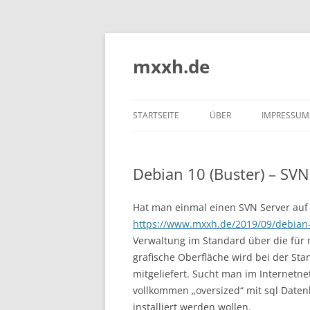
Zum
Inhalt
springen
mxxh.de
STARTSEITE
ÜBER
IMPRESSUM
Debian 10 (Buster) – SVN
Hat man einmal einen SVN Server auf ei
https://www.mxxh.de/2019/09/debian-1
Verwaltung im Standard über die für
grafische Oberfläche wird bei der Sta
mitgeliefert. Sucht man im Internetnet
vollkommen „oversized“ mit sql Daten
installiert werden wollen.