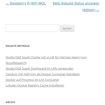
Beitragsnavigation
←
Raspberry Pi (RPi) WOL
RAID Rebuild Status anzeigen
(debian)
→
Suchen
nach:
NEUESTE BEITRÄGE
Nvidia DGX Spark Cluster mit vLLM für Hermes Agent (von
NousResearch)
Nvidia DGX Spark Dashboard im LAN verwenden
Tandoor mit HAProxy als Docker Container betreiben
Docker auf Proxmox im LXC Container
Lokalen Docker Registry Cache installieren
ARCHIV