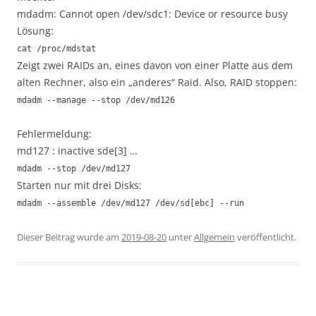
mdadm: Cannot open /dev/sdc1: Device or resource busy
Lösung:
cat /proc/mdstat
Zeigt zwei RAIDs an, eines davon von einer Platte aus dem
alten Rechner, also ein „anderes“ Raid. Also, RAID stoppen:
mdadm --manage --stop /dev/md126
Fehlermeldung:
md127 : inactive sde[3] …
mdadm --stop /dev/md127
Starten nur mit drei Disks:
mdadm --assemble /dev/md127 /dev/sd[ebc] --run
Dieser Beitrag wurde am
2019-08-20
unter
Allgemein
veröffentlicht.