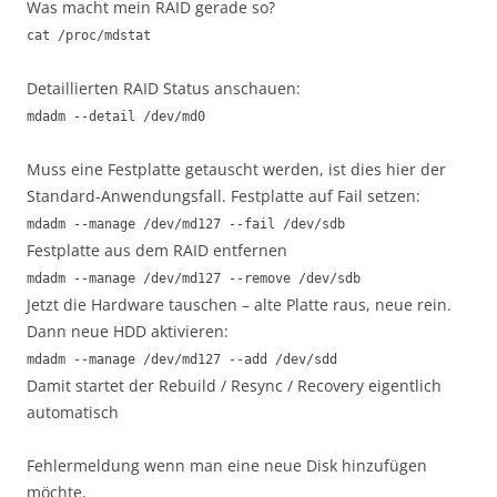
Was macht mein RAID gerade so?
cat /proc/mdstat
Detaillierten RAID Status anschauen:
mdadm --detail /dev/md0
Muss eine Festplatte getauscht werden, ist dies hier der
Standard-Anwendungsfall. Festplatte auf Fail setzen:
mdadm --manage /dev/md127 --fail /dev/sdb
Festplatte aus dem RAID entfernen
mdadm --manage /dev/md127 --remove /dev/sdb
Jetzt die Hardware tauschen – alte Platte raus, neue rein.
Dann neue HDD aktivieren:
mdadm --manage /dev/md127 --add /dev/sdd
Damit startet der Rebuild / Resync / Recovery eigentlich
automatisch
Fehlermeldung wenn man eine neue Disk hinzufügen
möchte.